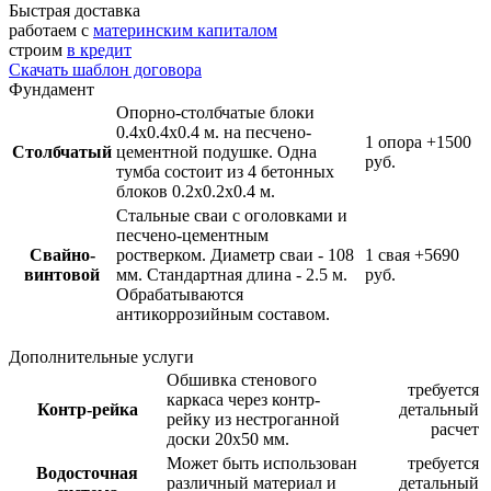
Быстрая доставка
работаем с
материнским капиталом
строим
в кредит
Скачать шаблон договора
Фундамент
Опорно-столбчатые блоки
0.4х0.4х0.4 м. на песчено-
1 опора
+1500
Столбчатый
цементной подушке. Одна
руб.
тумба состоит из 4 бетонных
блоков 0.2х0.2х0.4 м.
Стальные сваи с оголовками и
песчено-цементным
Свайно-
ростверком. Диаметр сваи - 108
1 свая
+5690
винтовой
мм. Стандартная длина - 2.5 м.
руб.
Обрабатываются
антикоррозийным составом.
Дополнительные услуги
Обшивка стенового
требуется
каркаса через контр-
Контр-рейка
детальный
рейку из нестроганной
расчет
доски 20х50 мм.
Может быть использован
требуется
Водосточная
различный материал и
детальный