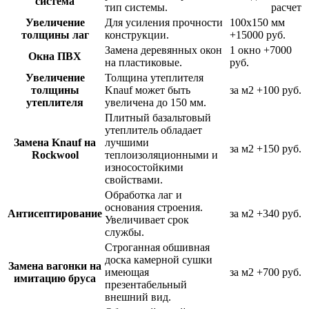
система
тип системы.
расчет
Увеличение
Для усиления прочности
100х150 мм
толщины лаг
конструкции.
+15000 руб.
Замена деревянных окон
1 окно
+7000
Окна ПВХ
на пластиковые.
руб.
Увеличение
Толщина утеплителя
толщины
Knauf может быть
за м2
+100 руб.
утеплителя
увеличена до 150 мм.
Плитный базальтовый
утеплитель обладает
Замена Knauf на
лучшими
за м2
+150 руб.
Rockwool
теплоизоляционными и
износостойкими
свойствами.
Обработка лаг и
основания строения.
Антисептирование
за м2
+340 руб.
Увеличивает срок
службы.
Строганная обшивная
доска камерной сушки
Замена вагонки на
имеющая
за м2
+700 руб.
имитацию бруса
презентабельный
внешний вид.