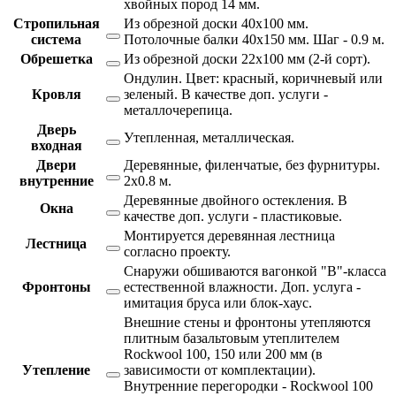
хвойных пород 14 мм.
Стропильная
Из обрезной доски 40х100 мм.
система
Потолочные балки 40х150 мм. Шаг - 0.9 м.
Обрешетка
Из обрезной доски 22х100 мм (2-й сорт).
Ондулин. Цвет: красный, коричневый или
Кровля
зеленый. В качестве доп. услуги -
металлочерепица.
Дверь
Утепленная, металлическая.
входная
Двери
Деревянные, филенчатые, без фурнитуры.
внутренние
2х0.8 м.
Деревянные двойного остекления. В
Окна
качестве доп. услуги - пластиковые.
Монтируется деревянная лестница
Лестница
согласно проекту.
Снаружи обшиваются вагонкой "В"-класса
Фронтоны
естественной влажности. Доп. услуга -
имитация бруса или блок-хаус.
Внешние стены и фронтоны утепляются
плитным базальтовым утеплителем
Rockwool 100, 150 или 200 мм (в
Утепление
зависимости от комплектации).
Внутренние перегородки - Rockwool 100