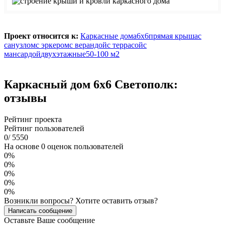
Проект относится к:
Каркасные дома
6х6
прямая крыша
с
санузлом
с эркером
с верандой
с террасой
с
мансардой
двухэтажные
50-100 м2
Каркасный дом 6х6 Светополк:
отзывы
Рейтинг проекта
Рейтинг пользователей
0
/
5
5
5
0
На основе 0 оценок пользователей
0%
0%
0%
0%
0%
Возникли вопросы? Хотите оставить отзыв?
Написать сообщение
Оставьте Ваше сообщение