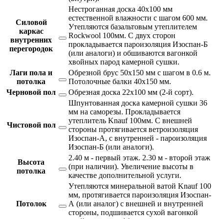
Нестроганная доска 40х100 мм
естественной влажности с шагом 600 мм.
Силовой
Утепляются базальтовым утеплителем
каркас
Rockwool 100мм. С двух сторон
внутренних
прокладывается пароизоляция Изоспан-Б
перегородок
(или аналоги) и обшиваются вагонкой
хвойных парод камерной сушки.
Лаги пола и
Обрезной брус 50х150 мм с шагом в 0.6 м.
потолка
Потолочные балки 40х150 мм.
Черновой пол
Обрезная доска 22х100 мм (2-й сорт).
Шпунтованная доска камерной сушки 36
мм на саморезы. Прокладывается
утеплитель Knauf 100мм. С внешней
Чистовой пол
стороны протягивается ветроизоляция
Изоспан-А, с внутренней - пароизоляция
Изоспан-Б (или аналоги).
2.40 м - первый этаж. 2.30 м - второй этаж
Высота
(при наличии). Увеличение высоты в
потолка
качестве дополнительной услуги.
Утепляются минеральной ватой Knauf 100
мм, протягивается пароизоляция Изоспан-
Потолок
А (или аналог) с внешней и внутренней
стороны, подшивается сухой вагонкой