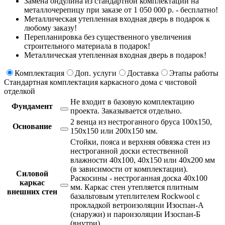
Замена ондулина из стандартной комплектации на
металлочерепицу при заказе от 1 050 000 р. - бесплатно!
Металлическая утепленная входная дверь в подарок к
любому заказу!
Перепланировка без существенного увеличения
строительного материала в подарок!
Металлическая утепленная входная дверь в подарок!
Комплектация
Доп. услуги
Доставка
Этапы работы
Стандартная комплектация каркасного дома с чистовой
отделкой
Не входит в базовую комплектацию
Фундамент
проекта.
Заказывается отдельно.
2 венца из нестроганного бруса 100х150,
Основание
150х150 или 200х150 мм.
Стойки, пояса и верхняя обвязка стен из
нестроганной доски естественной
влажности 40х100, 40х150 или 40х200 мм
(в зависимости от комплектации).
Силовой
Раскосины - нестроганная доска 40х100
каркас
мм. Каркас стен утепляется плитным
внешних стен
базальтовым утеплителем Rockwool с
прокладкой ветроизоляции Изоспан-А
(снаружи) и пароизоляции Изоспан-Б
(внутри).